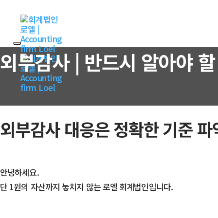
S
S
k
k
i
i
p
p
외부감사 | 반드시 알아야 할 
l
t
i
o
n
p
k
r
s
i
외부감사 대응은 정확한 기준 파
m
a
r
안녕하세요.
y
단 1원의 자산까지 놓치지 않는 로엘 회계법인입니다.
n
a