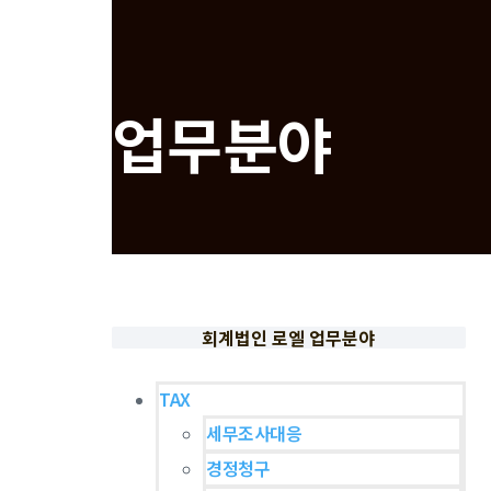
v
i
g
a
업무분야
t
i
o
n
S
k
i
회계법인 로엘 업무분야
p
t
TAX
o
세무조사대응
c
경정청구
o