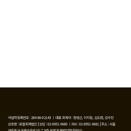
사업자등록번호 : 284-86-02143 ㅣ 대표 회계사 : 정영근, 이지형, 김도현, 강수진
상호명 : 로엘회계법인 | 상담 : 02-6951-0680 ㅣ FAX : 02-6951-0681 | 주소 : 서울
영등포구 국제금융로2길 7, 9층 로엘 회계법인(한주빌딩)