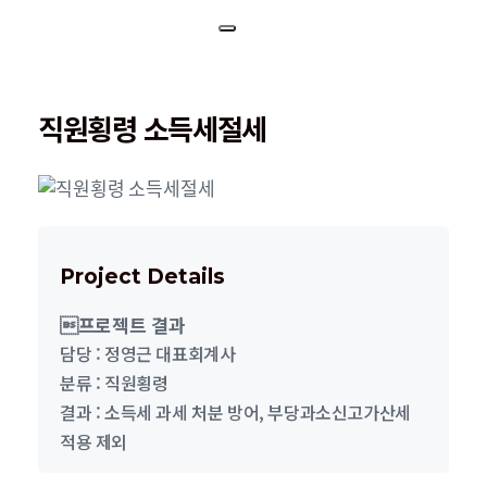
직원횡령 소득세절세
Project Details
프로젝트 결과
담당 : 정영근 대표회계사
분류 : 직원횡령
결과 : 소득세 과세 처분 방어, 부당과소신고가산세
적용 제외​